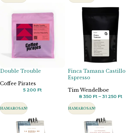
Double Trouble
Finca Tamana Castillo
Espresso
Coffee Pirates
5 200
Ft
Tim Wendelboe
8 350
Ft
–
31 250
Ft
HAMAROSAN!
HAMAROSAN!