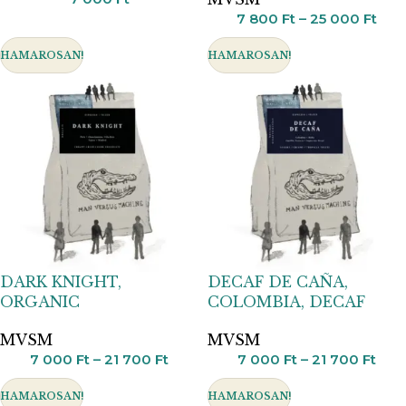
7 800
Ft
–
25 000
Ft
HAMAROSAN!
HAMAROSAN!
DARK KNIGHT,
DECAF DE CAÑA,
ORGANIC
COLOMBIA, DECAF
MVSM
MVSM
7 000
Ft
–
21 700
Ft
7 000
Ft
–
21 700
Ft
HAMAROSAN!
HAMAROSAN!