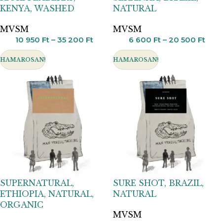
KENYA, WASHED
NATURAL
MVSM
MVSM
10 950
Ft
–
35 200
Ft
6 600
Ft
–
20 500
Ft
HAMAROSAN!
HAMAROSAN!
SUPERNATURAL,
SURE SHOT, BRAZIL,
ETHIOPIA, NATURAL,
NATURAL
ORGANIC
MVSM