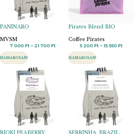
PANINARO
Pirates Blend BIO
MVSM
Coffee Pirates
7 000
Ft
–
21 700
Ft
5 200
Ft
–
15 550
Ft
HAMAROSAN!
HAMAROSAN!
RIOKI PEABERRY,
SERRINHA, BRAZIL,