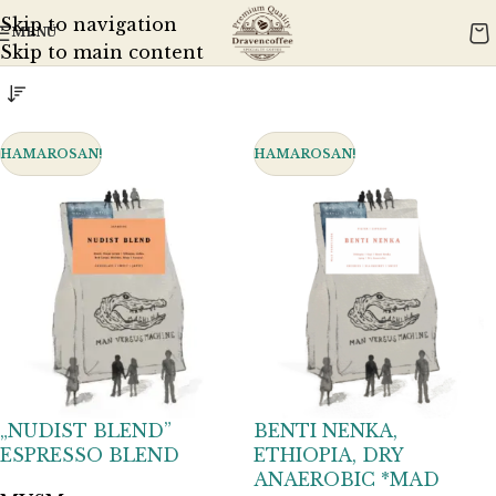
Kezdőlap
Ajánlott eszközök
Eszpresszógép
Skip to navigation
MENÜ
Mind a(z) 21 találat megjelenítve
Skip to main content
HAMAROSAN!
HAMAROSAN!
„NUDIST BLEND”
BENTI NENKA,
ESPRESSO BLEND
ETHIOPIA, DRY
ANAEROBIC *MAD