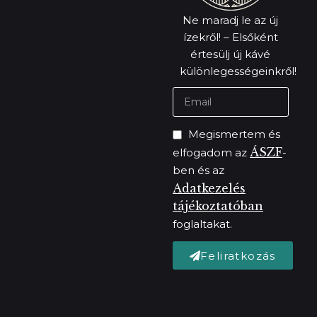
Ne maradj le az új
ízekről! – Elsőként
értesülj új kávé
különlegességeinkről!
Megismertem és
ÁSZF
elfogadom az
-
ben és az
Adatkezelés
tájékoztatóban
foglaltakat.
Feliratkozás