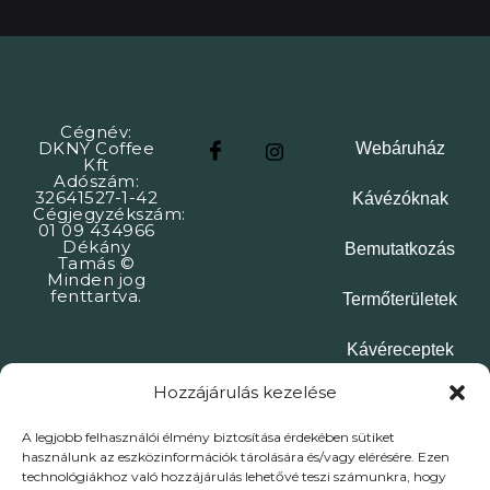
Cégnév:
DKNY Coffee
Webáruház
Kft
Adószám:
32641527-1-42
Kávézóknak
Cégjegyzékszám:
01 09 434966
Dékány
Bemutatkozás
Tamás ©
Minden jog
fenttartva.
Termőterületek
Kávéreceptek
Hozzájárulás kezelése
Kapcsolat
A legjobb felhasználói élmény biztosítása érdekében sütiket
használunk az eszközinformációk tárolására és/vagy elérésére. Ezen
ÁSZF
Adatkezelési tájékoztató
Impresszum
technológiákhoz való hozzájárulás lehetővé teszi számunkra, hogy