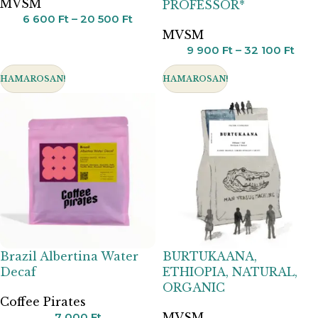
MVSM
PROFESSOR*
6 600
Ft
–
20 500
Ft
MVSM
9 900
Ft
–
32 100
Ft
HAMAROSAN!
HAMAROSAN!
Brazil Albertina Water
BURTUKAANA,
Decaf
ETHIOPIA, NATURAL,
ORGANIC
Coffee Pirates
7 000
Ft
MVSM