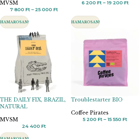
MVSM
6 200
Ft
–
19 200
Ft
7 800
Ft
–
25 000
Ft
HAMAROSAN!
HAMAROSAN!
THE DAILY FIX, BRAZIL,
Troublestarter BIO
NATURAL
Coffee Pirates
MVSM
5 200
Ft
–
15 550
Ft
24 400
Ft
HAMAROSAN!