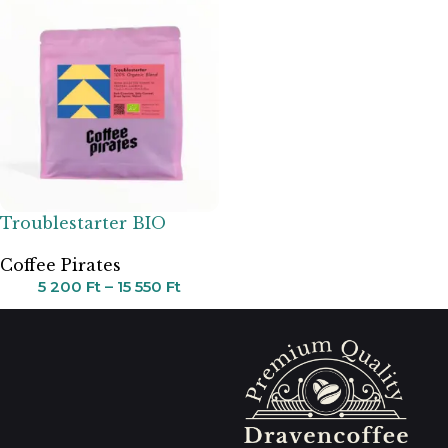
Troublestarter BIO
Coffee Pirates
5 200
Ft
–
15 550
Ft