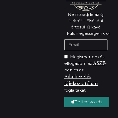
Ne maradj le az új
ízekről! – Elsőként
értesülj új kávé
különlegességeinkről!
Megismertem és
ÁSZF
elfogadom az
-
ben és az
Adatkezelés
tájékoztatóban
foglaltakat.
Feliratkozás