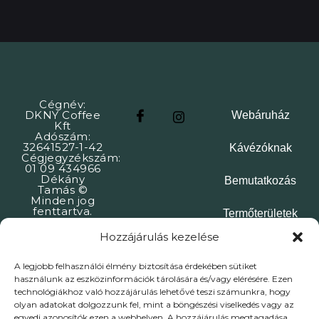
Cégnév:
DKNY Coffee
Webáruház
Kft
Adószám:
32641527-1-42
Kávézóknak
Cégjegyzékszám:
01 09 434966
Dékány
Bemutatkozás
Tamás ©
Minden jog
fenttartva.
Termőterületek
Hozzájárulás kezelése
Kávéreceptek
A legjobb felhasználói élmény biztosítása érdekében sütiket
Kapcsolat
használunk az eszközinformációk tárolására és/vagy elérésére. Ezen
technológiákhoz való hozzájárulás lehetővé teszi számunkra, hogy
olyan adatokat dolgozzunk fel, mint a böngészési viselkedés vagy az
ÁSZF
Adatkezelési tájékoztató
Impresszum
egyedi azonosítók ezen a webhelyen. A hozzájárulás megtagadása