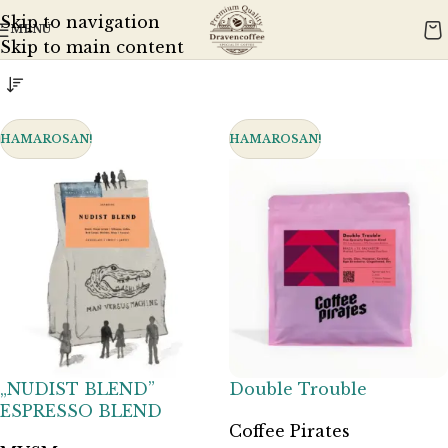
Kezdőlap
Ajánlott eszközök
Kotyogós
Skip to navigation
MENÜ
Mind a(z) 5 találat megjelenítve
Skip to main content
HAMAROSAN!
HAMAROSAN!
„NUDIST BLEND”
Double Trouble
ESPRESSO BLEND
Coffee Pirates