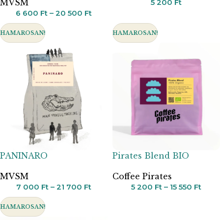
MVSM
5 200
Ft
6 600
Ft
–
20 500
Ft
HAMAROSAN!
HAMAROSAN!
PANINARO
Pirates Blend BIO
MVSM
Coffee Pirates
7 000
Ft
–
21 700
Ft
5 200
Ft
–
15 550
Ft
HAMAROSAN!