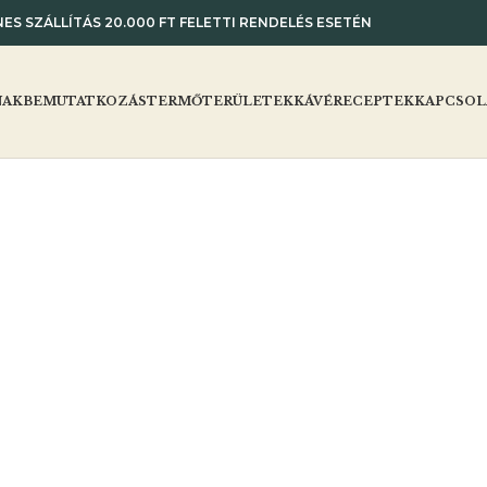
ES SZÁLLÍTÁS 20.000 FT FELETTI RENDELÉS ESETÉN
NAK
BEMUTATKOZÁS
TERMŐTERÜLETEK
KÁVÉRECEPTEK
KAPCSOL