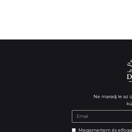
Ne maradj le az új
kü
Megismertem és elfog