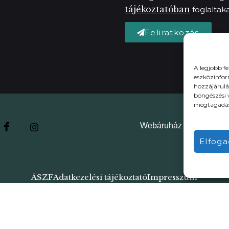
tájékoztatóban
foglaltaka
Feliratkozás
A legjobb f
eszközinfor
hozzájárulá
böngészési 
megtagadása
Webáruház
Kávéz
Elfog
ÁSZF
Adatkezelési tájékoztató
Impresszum
Powered by Flybuilt