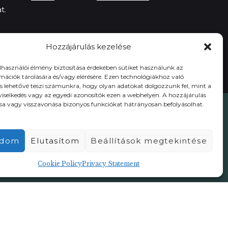
t.
Hozzájárulás kezelése
elhasználói élmény biztosítása érdekében sütiket használunk az
mációk tárolására és/vagy elérésére. Ezen technológiákhoz való
s lehetővé teszi számunkra, hogy olyan adatokat dolgozzunk fel, mint a
viselkedés vagy az egyedi azonosítók ezen a webhelyen. A hozzájárulás
 vagy visszavonása bizonyos funkciókat hátrányosan befolyásolhat.
óknak
Bemutatkozás
Termőterületek
adom
Elutasítom
Beállítások megtekintése
Kávéreceptek
Kapcsolat
Cookie Policy
Privacy Statement