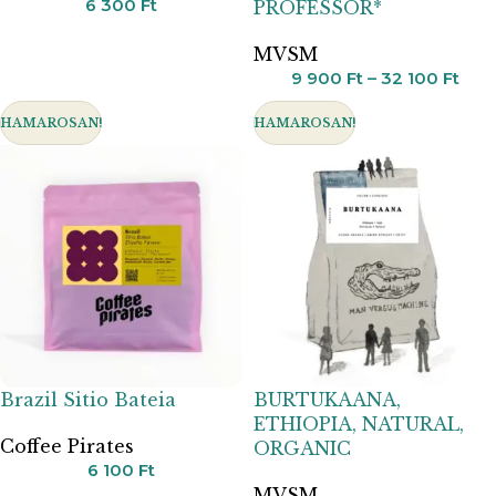
6 300
Ft
PROFESSOR*
MVSM
9 900
Ft
–
32 100
Ft
HAMAROSAN!
HAMAROSAN!
Brazil Sitio Bateia
BURTUKAANA,
ETHIOPIA, NATURAL,
Coffee Pirates
ORGANIC
6 100
Ft
MVSM