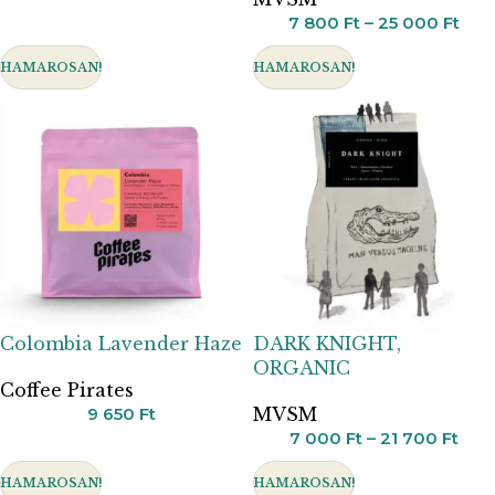
7 800
Ft
–
25 000
Ft
HAMAROSAN!
HAMAROSAN!
Colombia Lavender Haze
DARK KNIGHT,
ORGANIC
Coffee Pirates
9 650
Ft
MVSM
7 000
Ft
–
21 700
Ft
HAMAROSAN!
HAMAROSAN!