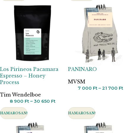
Los Pirineos Pacamara
PANINARO
Espresso – Honey
MVSM
Process
7 000
Ft
–
21 700
Ft
Tim Wendelboe
8 900
Ft
–
30 650
Ft
HAMAROSAN!
HAMAROSAN!