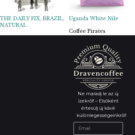
THE DAILY FIX, BRAZIL,
Uganda White Nile
NATURAL
Coffee Pirates
MVSM
6 100
Ft
24 400
Ft
Ne maradj le az új
ízekről! – Elsőként
értesülj új kávé
különlegességeinkről!