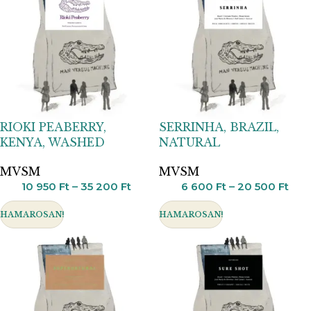
RIOKI PEABERRY,
SERRINHA, BRAZIL,
KENYA, WASHED
NATURAL
MVSM
MVSM
10 950
Ft
–
35 200
Ft
6 600
Ft
–
20 500
Ft
HAMAROSAN!
HAMAROSAN!