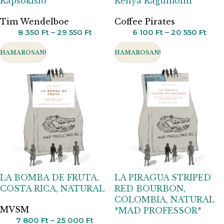
Kapsokisio
Kenya Kagumoini
Tim Wendelboe
Coffee Pirates
8 350
Ft
–
29 550
Ft
6 100
Ft
–
20 550
Ft
HAMAROSAN!
HAMAROSAN!
LA BOMBA DE FRUTA,
LA PIRAGUA STRIPED
COSTA RICA, NATURAL
RED BOURBON,
COLOMBIA, NATURAL
MVSM
*MAD PROFESSOR*
7 800
Ft
–
25 000
Ft