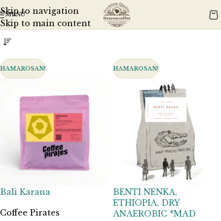
Kezdőlap
Terméktípusok
Single Origin
Skip to navigation
MENÜ
Mind a(z) 26 találat megjelenítve
Skip to main content
HAMAROSAN!
HAMAROSAN!
Bali Karana
BENTI NENKA,
ETHIOPIA, DRY
Coffee Pirates
ANAEROBIC *MAD