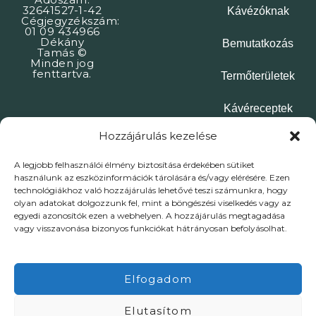
32641527-1-42
Kávézóknak
Cégjegyzékszám:
01 09 434966
Dékány
Bemutatkozás
Tamás ©
Minden jog
fenttartva.
Termőterületek
Kávéreceptek
Hozzájárulás kezelése
Kapcsolat
A legjobb felhasználói élmény biztosítása érdekében sütiket
használunk az eszközinformációk tárolására és/vagy elérésére. Ezen
ÁSZF
Adatkezelési tájékoztató
Impresszum
technológiákhoz való hozzájárulás lehetővé teszi számunkra, hogy
olyan adatokat dolgozzunk fel, mint a böngészési viselkedés vagy az
egyedi azonosítók ezen a webhelyen. A hozzájárulás megtagadása
vagy visszavonása bizonyos funkciókat hátrányosan befolyásolhat.
Elfogadom
Powered by Flybuilt
Elutasítom