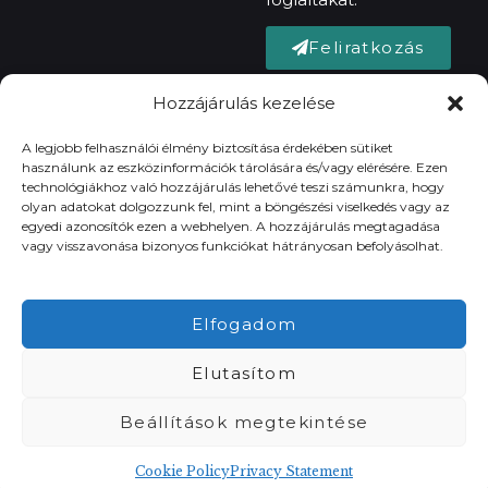
Feliratkozás
Hozzájárulás kezelése
A legjobb felhasználói élmény biztosítása érdekében sütiket
használunk az eszközinformációk tárolására és/vagy elérésére. Ezen
technológiákhoz való hozzájárulás lehetővé teszi számunkra, hogy
olyan adatokat dolgozzunk fel, mint a böngészési viselkedés vagy az
egyedi azonosítók ezen a webhelyen. A hozzájárulás megtagadása
vagy visszavonása bizonyos funkciókat hátrányosan befolyásolhat.
Cégnév:
DKNY Coffee
Webáruház
Kft
Adószám:
Elfogadom
32641527-1-42
Kávézóknak
Cégjegyzékszám:
01 09 434966
Elutasítom
Dékány
Bemutatkozás
Tamás ©
Minden jog
Beállítások megtekintése
fenttartva.
Termőterületek
Cookie Policy
Privacy Statement
báruház
Kosár
Fiókom