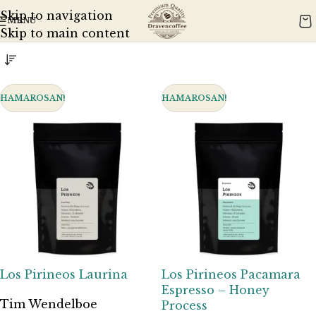
Kezdőlap
Közép-Amerika
Országok és Régiók
Skip to navigation
MENÜ
Mind a(z) 2 találat megjelenítve
Skip to main content
HAMAROSAN!
HAMAROSAN!
Los Pirineos Laurina
Los Pirineos Pacamara
Espresso – Honey
Tim Wendelboe
Process