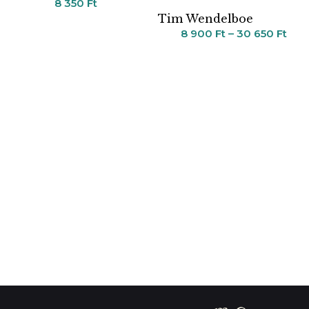
8 350
Ft
Tim Wendelboe
8 900
Ft
–
30 650
Ft