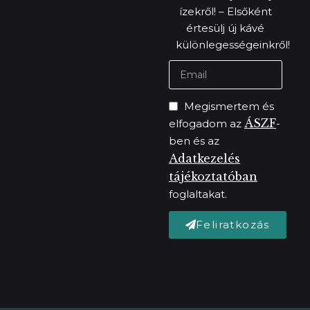
ízekről! – Elsőként
értesülj új kávé
különlegességeinkről!
Megismertem és
ÁSZF
elfogadom az
-
ben és az
Adatkezelés
tájékoztatóban
foglaltakat.
Feliratkozás