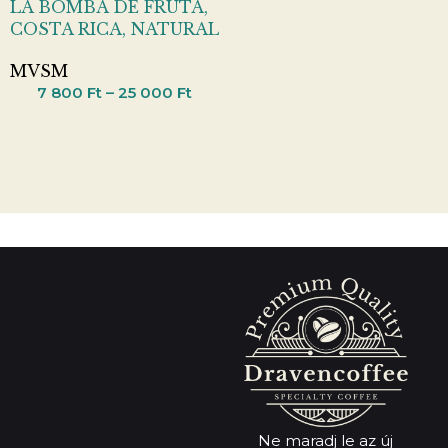
LA BOMBA DE FRUTA,
COSTA RICA, NATURAL
MVSM
7 800
Ft
–
25 000
Ft
Ne maradj le az új