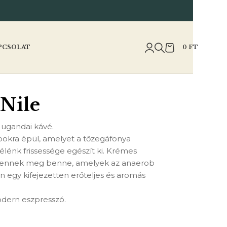
PCSOLAT
0
FT
Nile
 ugandai kávé.
apokra épül, amelyet a tőzegáfonya
 élénk frissessége egészít ki. Krémes
jelennek meg benne, amelyek az anaerob
 egy kifejezetten erőteljes és aromás
dern eszpresszó.