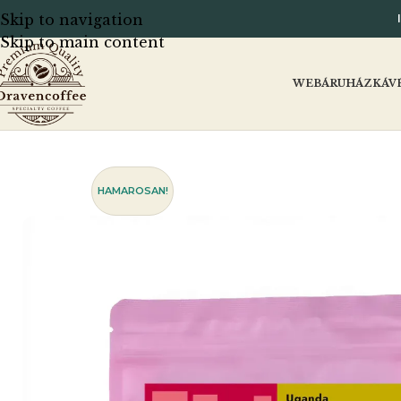
Skip to navigation
Skip to main content
Kezdőlap
Coffee Pirates
Uganda White Nile
WEBÁRUHÁZ
KÁV
HAMAROSAN!