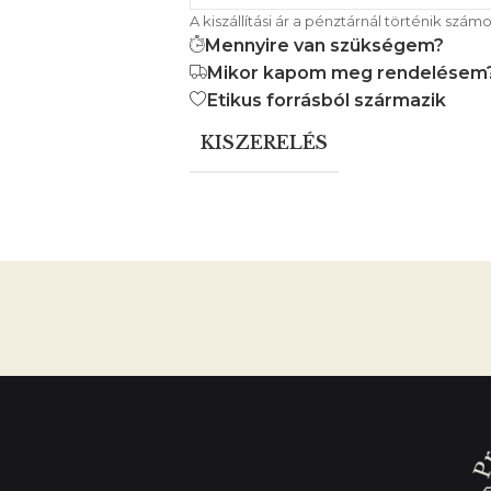
A kiszállítási ár a pénztárnál történik számol
Mennyire van szükségem?
Mikor kapom meg rendelésem
Etikus forrásból származik
KISZERELÉS