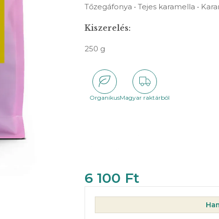
Tőzegáfonya • Tejes karamella • Kara
Kiszerelés:
250 g
Organikus
Magyar raktárból
6 100
Ft