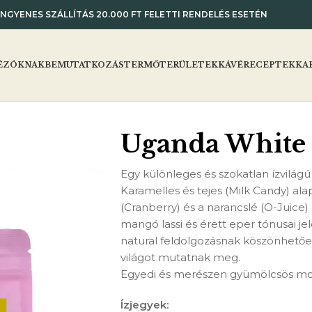
INGYENES SZÁLLÍTÁS 20.000 FT FELETTI RENDELÉS ESETÉN
ÉZÓKNAK
BEMUTATKOZÁS
TERMŐTERÜLETEK
KÁVÉRECEPTEK
KA
Uganda White 
Egy különleges és szokatlan ízvilágú
Karamelles és tejes (Milk Candy) al
(Cranberry) és a narancslé (O-Juice)
mangó lassi és érett eper tónusai 
natural feldolgozásnak köszönhetően
világot mutatnak meg.
Egyedi és merészen gyümölcsös mo
Ízjegyek: