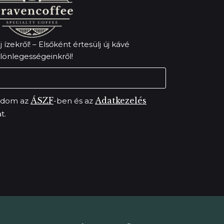
 ízekről! – Elsőként értesülj új kávé
lönlegességeinkről!
ÁSZF
Adatkezelés
adom az
-ben és az
t.