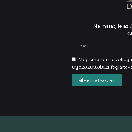
Ne maradj le az új
kü
Megismertem és elfog
tájékoztatóban
foglaltaka
Feliratkozás