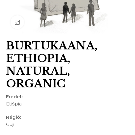
Nagyításhoz kattints ide
BURTUKAANA,
ETHIOPIA,
NATURAL,
ORGANIC
Eredet:
Etiópia
Régió:
Guji