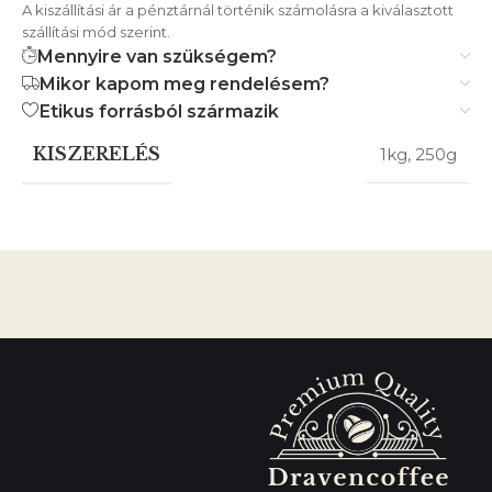
A kiszállítási ár a pénztárnál történik számolásra a kiválasztott
szállítási mód szerint.
Mennyire van szükségem?
Mikor kapom meg rendelésem?
Etikus forrásból származik
KISZERELÉS
1kg
,
250g