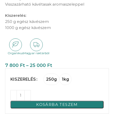
Visszazárható kávétasak aromaszeleppel
Kiszerelés:
250 g egész kávészem
1000 g egész kávészem
Organikus
Magyar raktárból
7 800
Ft
–
25 000
Ft
250g
1kg
KISZERELÉS
KOSÁRBA TESZEM