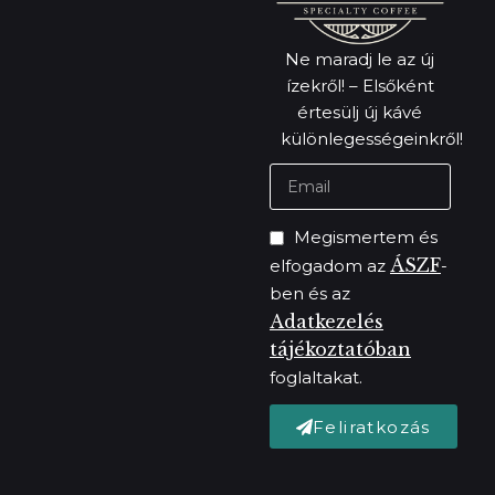
Ne maradj le az új
ízekről! – Elsőként
értesülj új kávé
különlegességeinkről!
Megismertem és
ÁSZF
elfogadom az
-
ben és az
Adatkezelés
tájékoztatóban
foglaltakat.
Feliratkozás