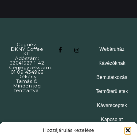
Cégnév:
DKNY Coffee
Webáruház
Kft
Adószám:
32641527-1-42
Kávézóknak
Cégjegyzékszám:
01 09 434966
Dékány
Bemutatkozás
Tamás ©
Minden jog
fenttartva.
Termőterületek
Kávéreceptek
Kapcsolat
Hozzájárulás kezelése
ÁSZF
Adatkezelési tájékoztató
Impresszum